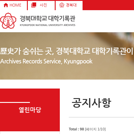
HOME
사진
경북대
歷史가 숨쉬는 곳, 경북대학교 대학기록관이
Archives Records Service, Kyungpook
공지사항
열린마당
Total : 98
[페이지 1/10]